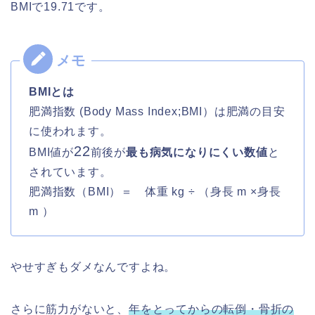
BMIで19.71です。
BMIとは
肥満指数 (Body Mass Index;BMI）は肥満の目安
に使われます。
22
BMI値が
前後が
最も病気になりにくい数値
と
されています。
肥満指数（BMI）＝ 体重 kg ÷ （身長 m ×身長
m ）
やせすぎもダメなんですよね。
さらに筋力がないと、
年をとってからの転倒・骨折の