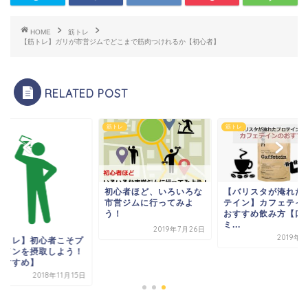
HOME
筋トレ
【筋トレ】ガリが市営ジムでどこまで筋肉つけれるか【初心者】
RELATED POST
レ
筋トレ
筋トレ
初心者ほど、いろいろな
【バリスタが淹れた
市営ジムに行ってみよ
テイン】カフェテイ
う！
おすすめ飲み方【口
ミ...
2019年7月26日
2019年
筋トレ】初心者こそプ
テインを摂取しよう！
おすすめ】
2018年11月15日