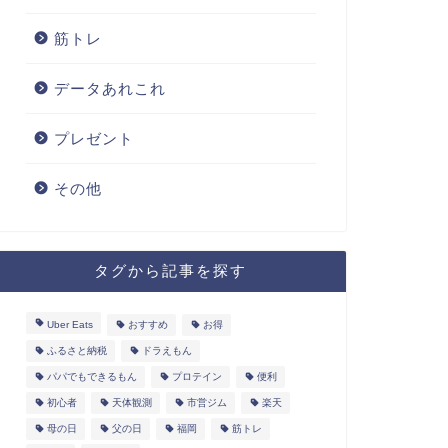
筋トレ
データあれこれ
プレゼント
その他
タグから記事を探す
Uber Eats
おすすめ
お得
ふるさと納税
ドラえもん
パパでもできるもん
プロテイン
便利
初心者
天体観測
市営ジム
楽天
母の日
父の日
福岡
筋トレ