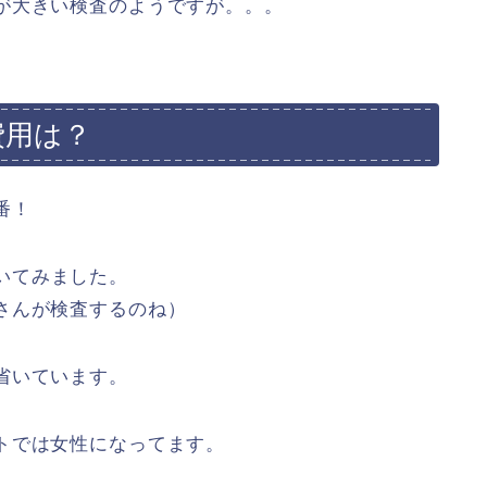
が大きい検査のようですが。。。
費用は？
番！
いてみました。
さんが検査するのね）
省いています。
トでは女性になってます。